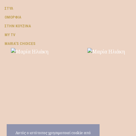
ΣΤΥΛ
ΟΜΟΡΦΙΆ
ΣΤΗΝ ΚΟΥΖΊΝΑ
MY TV
ΜARIA’S CHOICES
Αυτός ο ιστότοπος χρησιμοποιεί cookie από