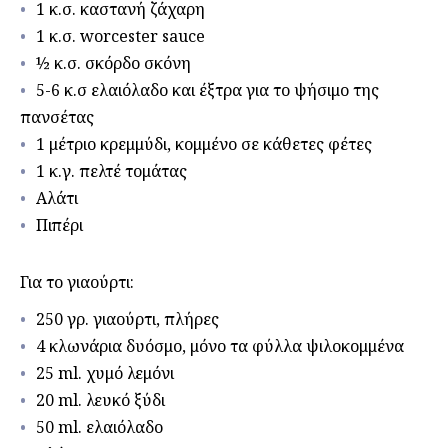
1 κ.σ. καστανή ζάχαρη
1 κ.σ. worcester sauce
½ κ.σ. σκόρδο σκόνη
5-6 κ.σ ελαιόλαδο και έξτρα για το ψήσιμο της
πανσέτας
1 μέτριο κρεμμύδι, κομμένο σε κάθετες φέτες
1 κ.γ. πελτέ τομάτας
Αλάτι
Πιπέρι
Για το γιαούρτι:
250 γρ. γιαούρτι, πλήρες
4 κλωνάρια δυόσμο, μόνο τα φύλλα ψιλοκομμένα
25 ml. χυμό λεμόνι
20 ml. λευκό ξύδι
50 ml. ελαιόλαδο