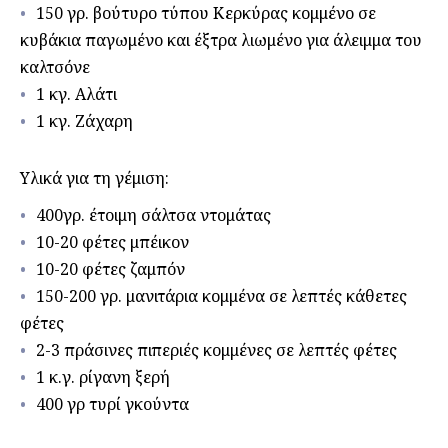
150 γρ. βούτυρο τύπου Κερκύρας κομμένο σε
κυβάκια παγωμένο και έξτρα λιωμένο για άλειμμα του
καλτσόνε
1 κγ. Αλάτι
1 κγ. Ζάχαρη
Υλικά για τη γέμιση:
400γρ. έτοιμη σάλτσα ντομάτας
10-20 φέτες μπέικον
10-20 φέτες ζαμπόν
150-200 γρ. μανιτάρια κομμένα σε λεπτές κάθετες
φέτες
2-3 πράσινες πιπεριές κομμένες σε λεπτές φέτες
1 κ.γ. ρίγανη ξερή
400 γρ τυρί γκούντα