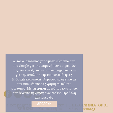
Αυτός ο ιστότοπος χρησιμοποιεί cookie από
την Google για την παροχή των υπηρεσιών
της, για την εξατομίκευση διαφημίσεων και
για την ανάλυση της επισκεψιμότητας.
Η Google κοινοποιεί πληροφορίες σχετικά με
την από μέρους σας χρήση αυτού του
ιστότοπου. Με τη χρήση αυτού του ιστότοπου,
αποδέχεστε τη χρήση των cookie.
Προβολή
λεπτομεριών
ΑΠΟΔΟΧΉ
© Copyright 2026 Μαρία Ηλιάκη |
ΕΠΙΚΟΙΝΩΝΙΑ
ΟΡΟΙ
ΧΡΗΣΗΣ
|
Κατασκευή ιστοσελίδων nevma.gr