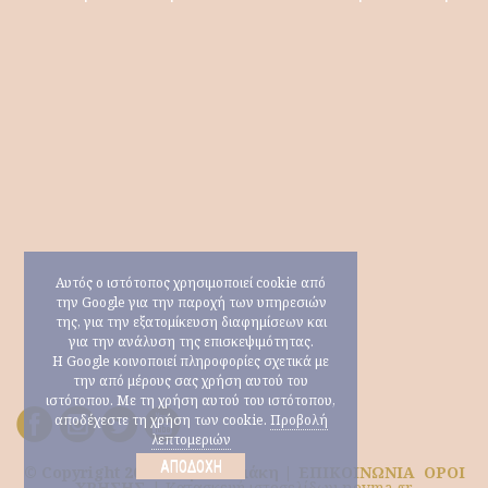
Αυτός ο ιστότοπος χρησιμοποιεί cookie από
την Google για την παροχή των υπηρεσιών
της, για την εξατομίκευση διαφημίσεων και
για την ανάλυση της επισκεψιμότητας.
Η Google κοινοποιεί πληροφορίες σχετικά με
την από μέρους σας χρήση αυτού του
ιστότοπου. Με τη χρήση αυτού του ιστότοπου,
αποδέχεστε τη χρήση των cookie.
Προβολή
λεπτομεριών
ΑΠΟΔΟΧΉ
© Copyright 2026 Μαρία Ηλιάκη |
ΕΠΙΚΟΙΝΩΝΙΑ
ΟΡΟΙ
ΧΡΗΣΗΣ
|
Κατασκευή ιστοσελίδων nevma.gr