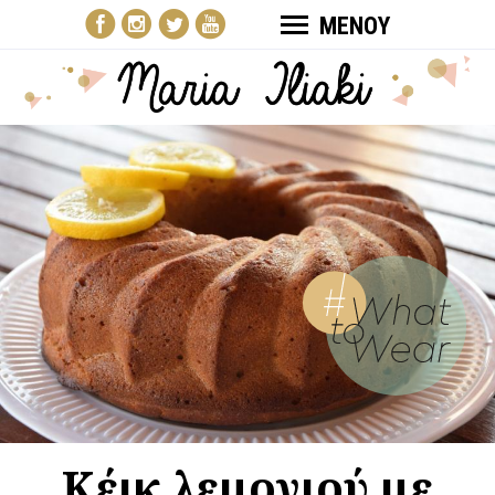
ΜΕΝΟΥ
Κέικ λεμονιού με