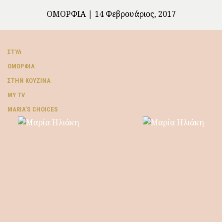
ΟΜΟΡΦΙΆ
14 Φεβρουάριος, 2017
ΣΤΥΛ
ΟΜΟΡΦΙΆ
ΣΤΗΝ ΚΟΥΖΊΝΑ
MY TV
ΜARIA’S CHOICES