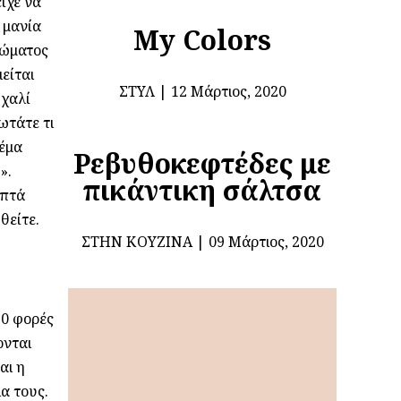
ίχε να
 μανία
My Colors
σώματος
είται
ΣΤΥΛ
12 Μάρτιος, 2020
 χαλί
ωτάτε τι
ρέμα
Ρεβυθοκεφτέδες με
».
πικάντικη σάλτσα
επτά
θείτε.
ΣΤΗΝ ΚΟΥΖΊΝΑ
09 Μάρτιος, 2020
10 φορές
ονται
αι η
α τους.