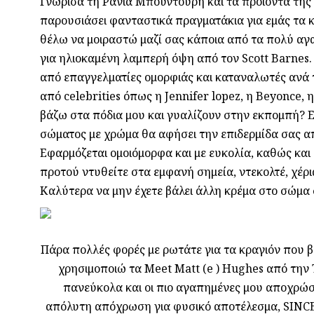
Γνώρισα τη Ράνια Μπουντούρη και τα προϊόντα της 
παρουσιάσει φανταστικά πραγματάκια για εμάς τα κ
θέλω να μοιραστώ μαζί σας κάποια από τα πολύ αγ
για ηλιοκαμένη λαμπερή όψη από τον Scott Barnes. 
από επαγγελματίες ομορφιάς και καταναλωτές ανά τ
από celebrities όπως η Jennifer lopez, η Beyonce, 
βάζω στα πόδια μου και γυαλίζουν στην εκπομπή? Ε
σώματος με χρώμα θα αφήσει την επιδερμίδα σας α
Εφαρμόζεται ομοιόμορφα και με ευκολία, καθώς και 
προτού ντυθείτε στα εμφανή σημεία, ντεκολτέ, χέρι
Καλύτερα να μην έχετε βάλει άλλη κρέμα στο σώμα 
Πάρα πολλές φορές με ρωτάτε για τα κραγιόν που 
χρησιμοποιώ τα Meet Matt (e ) Hughes από την
πανεύκολα και οι πιο αγαπημένες μου αποχρώσε
απόλυτη απόχρωση για φυσικό αποτέλεσμα, SINCER