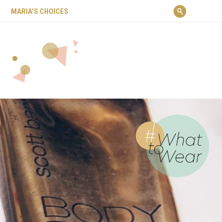
ΜARIA’S CHOICES