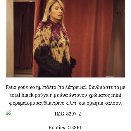
Faux γούνινο ημίπάλτο (το λάτρεψα). Συνδυάστε το με
total black ρούχα ή με ένα έντονου χρώματος mini
φόρεμα,σμαραγδί,κίτρινο κ.λ.π. και opaque καλσόν.
Booties DIESEL