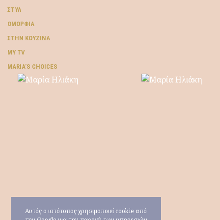
ΣΤΥΛ
ΟΜΟΡΦΙΆ
ΣΤΗΝ ΚΟΥΖΊΝΑ
MY TV
ΜARIA’S CHOICES
Αυτός ο ιστότοπος χρησιμοποιεί cookie από
την Google για την παροχή των υπηρεσιών