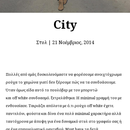
City
Στυλ
|
21 Νοέμβριος, 2014
Πολλές από εμάς δυσκολευόμαστε να φορέσουμε ανοιχτόχρωμα
ρούχα το χειμώνα γιατί δεν ξέρουμε πώς να τα συνδυάσουμε.
Όταν όμως είδα αυτό το πουλόβερ με τον μπορντώ
και
off
white
συνδυασμό, ξετρελάθηκα.
Η
minimal
γραμμή του με
ενθουσίασε. Ταιριάζει απόλυτα με ό,τι ρούχο
off
white
έχετε,
παντελόνι, φούστα και δίνει ένα πολύ
minimal
χαρακτήρα αλλά
ταυτόχρονα με άποψη για ένα δυναμικό στυλ στο γραφείο σας ή
σε ένα επαγγελματικό ραντεβού.
Must
have
τα δετά,