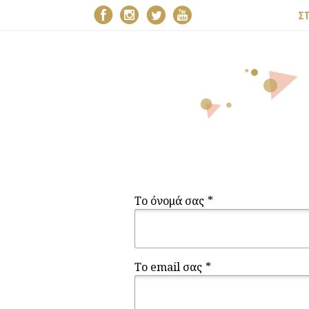
Σ
Το όνομά σας
*
Το email σας
*