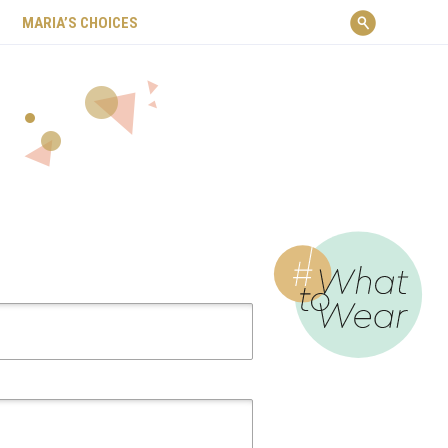
ΜARIA’S CHOICES