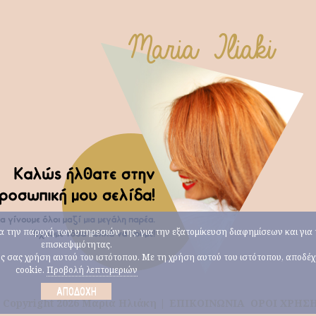
για την παροχή των υπηρεσιών της, για την εξατομίκευση διαφημίσεων και γι
επισκεψιμότητας.
ους σας χρήση αυτού του ιστότοπου. Με τη χρήση αυτού του ιστότοπου, αποδέ
cookie.
Προβολή λεπτομεριών
ΑΠΟΔΟΧΉ
 Copyright 2026 Μαρία Ηλιάκη |
ΕΠΙΚΟΙΝΩΝΙΑ
ΟΡΟΙ ΧΡΗΣ