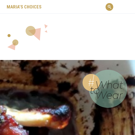
ΜARIA’S CHOICES