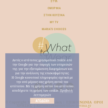
ΣΤΥΛ
ΟΜΟΡΦΙΆ
ΣΤΗΝ ΚΟΥΖΊΝΑ
MY TV
ΜARIA’S CHOICES
Αυτός ο ιστότοπος χρησιμοποιεί cookie από
την Google για την παροχή των υπηρεσιών
της, για την εξατομίκευση διαφημίσεων και
για την ανάλυση της επισκεψιμότητας.
Η Google κοινοποιεί πληροφορίες σχετικά με
την από μέρους σας χρήση αυτού του
ιστότοπου. Με τη χρήση αυτού του ιστότοπου,
αποδέχεστε τη χρήση των cookie.
Προβολή
λεπτομεριών
ΑΠΟΔΟΧΉ
© Copyright 2026 Μαρία Ηλιάκη |
ΕΠΙΚΟΙΝΩΝΙΑ
ΟΡΟΙ
ΧΡΗΣΗΣ
|
Κατασκευή ιστοσελίδων nevma.gr