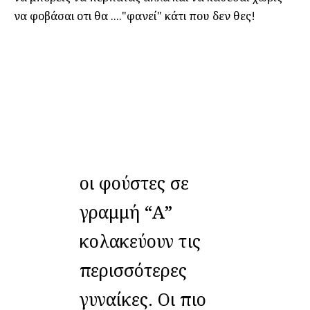
να φοβάσαι οτι θα ...."φανεί" κάτι που δεν θες!
οι φούστες σε
γραμμή “Α”
κολακεύουν τις
περισσότερες
γυναίκες. Οι πιο