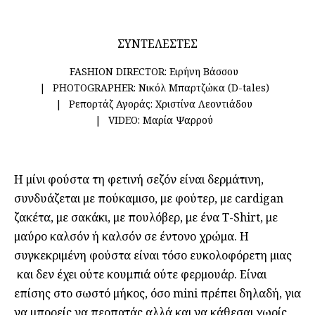
ΣΥΝΤΕΛΕΣΤΕΣ
FASHION DIRECTOR:
Ειρήνη Βάσσου
PHOTOGRAPHER:
Νικόλ Μπαρτζώκα (D-tales)
Ρεπορτάζ Αγοράς:
Χριστίνα Λεοντιάδου
VIDEO:
Μαρία Ψαρρού
H μίνι φούστα τη φετινή σεζόν είναι δερμάτινη,
συνδυάζεται με πούκαμισο, με φούτερ, με cardigan
ζακέτα, με σακάκι, με πουλόβερ, με ένα T-Shirt, με
μαύρο καλσόν ή καλσόν σε έντονο χρώμα. Η
συγκεκριμένη φούστα είναι τόσο ευκολοφόρετη μιας
και δεν έχει ούτε κουμπιά ούτε φερμουάρ. Είναι
επίσης στο σωστό μήκος, όσο mini πρέπει δηλαδή, για
να μπορείς να περπατάς αλλά και να κάθεσαι χωρίς