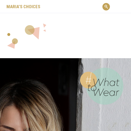
ΜARIA’S CHOICES