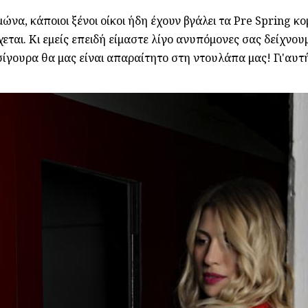
μώνα, κάποιοι ξένοι οίκοι ήδη έχουν βγάλει τα Pre Spring κ
εται. Κι εμείς επειδή είμαστε λίγο ανυπόμονες σας δείχνου
ίγουρα θα μας είναι απαραίτητο στη ντουλάπα μας! Γι'αυτή