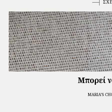
ΣΧ
Μπορεί ν
ΜARIA’S CH