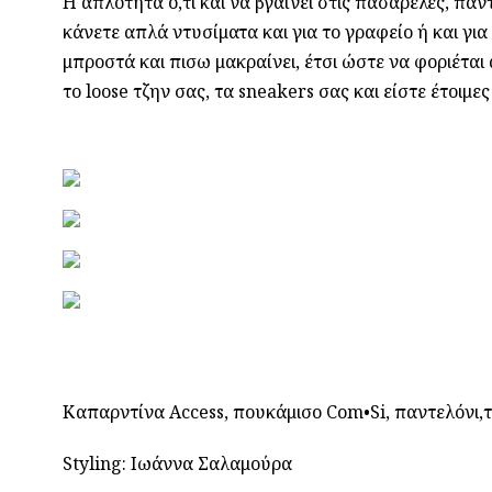
Η απλότητα ό,τι και να βγαίνει στις πασαρέλες, πάν
κάνετε απλά ντυσίματα και για το γραφείο ή και γ
μπροστά και πισω μακραίνει, έτσι ώστε να φοριέται
το loose τζην σας, τα sneakers σας και είστε έτοιμες
Καπαρντίνα Access, πουκάμισο Com•Si, παντελόνι,τ
Styling: Ιωάννα Σαλαμούρα