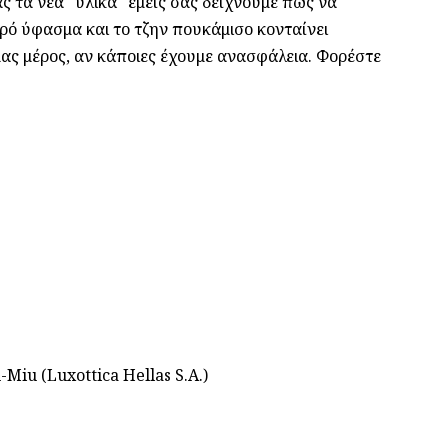
ας τα νέα "υλικά" εμείς σας δείχνουμε πως να
ερό ύφασμα και το τζην πουκάμισο κονταίνει
 μας μέρος, αν κάποιες έχουμε ανασφάλεια. Φορέστε
iu (Luxottica Hellas S.A.)