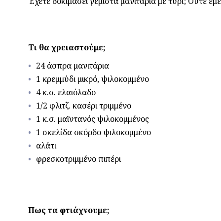
Έχετε δοκιμάσει γεμιστά μανιτάρια με τυρί; Ούτε ε
Τι θα χρειαστούμε;
24 άσπρα μανιτάρια
1 κρεμμύδι μικρό, ψιλοκομμένο
4 κ.σ. ελαιόλαδο
1/2 φλιτζ. κασέρι τριμμένο
1 κ.σ. μαϊντανός ψιλοκομμένος
1 σκελίδα σκόρδο ψιλοκομμένο
αλάτι
φρεσκοτριμμένο πιπέρι
Πως τα φτιάχνουμε;