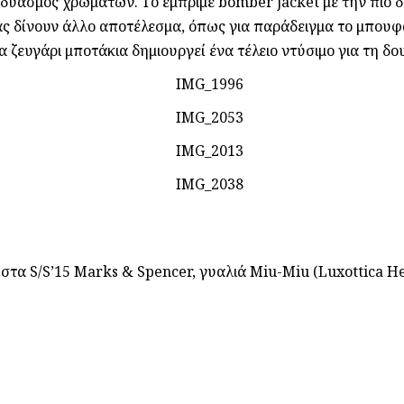
υνδυασμός χρωμάτων. Το εμπριμέ bomber jacket με την πιο 
 δίνουν άλλο αποτέλεσμα, όπως για παράδειγμα το μπουφάν
 ζευγάρι μποτάκια δημιουργεί ένα τέλειο ντύσιμο για τη δο
α S/S’15 Marks & Spencer, γυαλιά Miu-Miu (Luxottica Hell