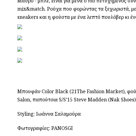
Μαύρο - μπλέ, είναι για μένα ο πιο πετυχημένος σ
mix&match. Ρούχα που φορώντας τα ξεχωριστά, μας
sneakers και η φούστα με ένα λεπτό πουλόβερ κι ένα
Μπουφάν Color Black (21The Fashion Market), φούστ
Salon, παπούτσια S/S’15 Steve Madden (Nak Shoes)
Styling: Ιωάννα Σαλαμούρα
Φωτογραφίες: PANOSGI