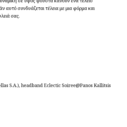
δυναμική σε ύφος φούστα κάνουν ένα τέλειο
 αυτό συνδυάζεται τέλεια με μια φόρμα και
υλειά σας.
as S.A.), headband Eclectic Soiree@Panos Kallitsis