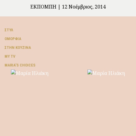
ΕΚΠΟΜΠΉ
12 Νοέμβριος, 2014
ΣΤΥΛ
ΟΜΟΡΦΙΆ
ΣΤΗΝ ΚΟΥΖΊΝΑ
MY TV
ΜARIA’S CHOICES