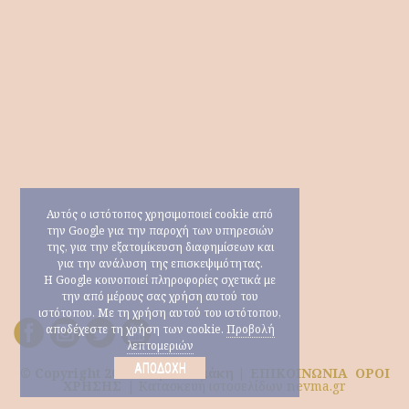
Αυτός ο ιστότοπος χρησιμοποιεί cookie από
την Google για την παροχή των υπηρεσιών
της, για την εξατομίκευση διαφημίσεων και
για την ανάλυση της επισκεψιμότητας.
Η Google κοινοποιεί πληροφορίες σχετικά με
την από μέρους σας χρήση αυτού του
ιστότοπου. Με τη χρήση αυτού του ιστότοπου,
αποδέχεστε τη χρήση των cookie.
Προβολή
λεπτομεριών
ΑΠΟΔΟΧΉ
© Copyright 2026 Μαρία Ηλιάκη |
ΕΠΙΚΟΙΝΩΝΙΑ
ΟΡΟΙ
ΧΡΗΣΗΣ
|
Κατασκευή ιστοσελίδων nevma.gr