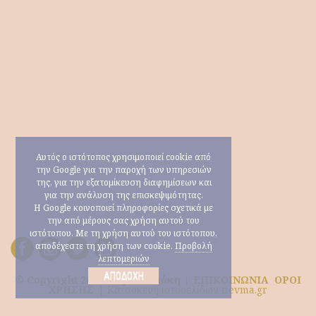
Αυτός ο ιστότοπος χρησιμοποιεί cookie από
την Google για την παροχή των υπηρεσιών
της, για την εξατομίκευση διαφημίσεων και
για την ανάλυση της επισκεψιμότητας.
Η Google κοινοποιεί πληροφορίες σχετικά με
την από μέρους σας χρήση αυτού του
ιστότοπου. Με τη χρήση αυτού του ιστότοπου,
αποδέχεστε τη χρήση των cookie.
Προβολή
λεπτομεριών
ΑΠΟΔΟΧΉ
© Copyright 2026 Μαρία Ηλιάκη |
ΕΠΙΚΟΙΝΩΝΙΑ
ΟΡΟΙ
ΧΡΗΣΗΣ
|
Κατασκευή ιστοσελίδων nevma.gr