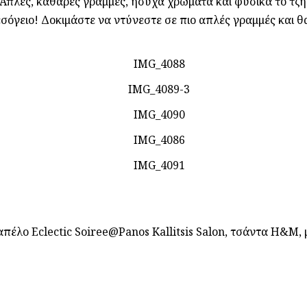
! Απλές, καθαρές γραμμές, ήσυχα χρώματα και φυσικά το τζη
σόγειο! Δοκιμάστε να ντύνεστε σε πιο απλές γραμμές και 
απέλο Eclectic Soiree@Panos Kallitsis Salon, τσάντα H&M