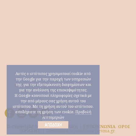
Αυτός ο ιστότοπος χρησιμοποιεί cookie από
την Google για την παροχή των υπηρεσιών
της, για την εξατομίκευση διαφημίσεων και
για την ανάλυση της επισκεψιμότητας.
Η Google κοινοποιεί πληροφορίες σχετικά με
την από μέρους σας χρήση αυτού του
ιστότοπου. Με τη χρήση αυτού του ιστότοπου,
αποδέχεστε τη χρήση των cookie.
Προβολή
λεπτομεριών
ΑΠΟΔΟΧΉ
© Copyright 2026 Μαρία Ηλιάκη |
ΕΠΙΚΟΙΝΩΝΙΑ
ΟΡΟΙ
ΧΡΗΣΗΣ
|
Κατασκευή ιστοσελίδων nevma.gr