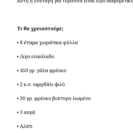
Αυτή η συνταγή για τυρόπιτα είναι λίγο διαφορετική
Τι θα χρειαστούμε;
• 8 έτοιμα χωριάτικα φύλλα
• Λίγο ελαιόλαδο
• 450 γρ. γάλα φρέσκο
• 2 κ.σ. σιμιγδάλι ψιλό
• 30 γρ. φρέσκο βούτυρο λιωμένο
• 3 αυγά
• Αλάτι