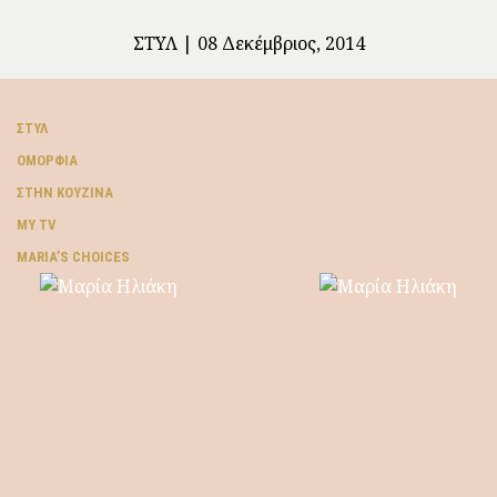
ΣΤΥΛ
08 Δεκέμβριος, 2014
ΣΤΥΛ
ΟΜΟΡΦΙΆ
ΣΤΗΝ ΚΟΥΖΊΝΑ
MY TV
ΜARIA’S CHOICES