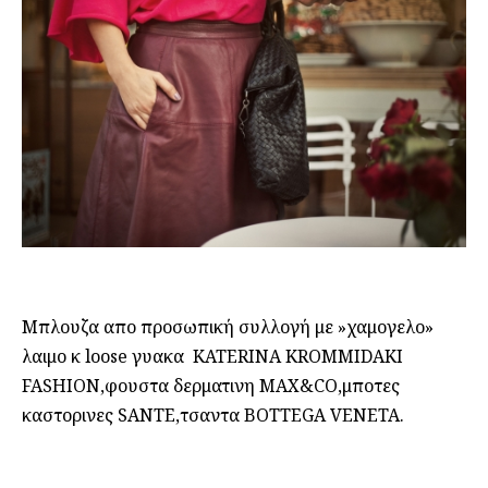
Μπλουζα απο προσωπική συλλογή με »χαμογελο»
λαιμο κ loose γυακα KATERINA KROMMIDAKI
FASHION,φουστα δερματινη MAX&CO,μποτες
καστορινες SANTE,τσαντα BOTTEGA VENETA.