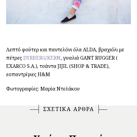
Λεπτό φούτερ και παντελόνι όλα ALDA, βραχιόλι με
πέτρες
DYRBERG/KERN
, γυαλιά GANT RUGGER (
EXARCO S.A.), τσάντα JIJIL (SHOP & TRADE),
εσπαντρίγιες H&M
Φωτογραφίες: Μαρία Ντελάκου
ΣΧΕΤΙΚΑ ΑΡΘΡΑ