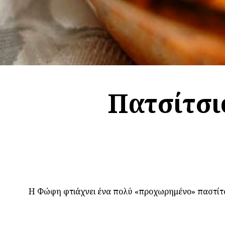
Πατσίτσι
Η Φώφη φτιάχνει ένα πολύ «προχωρημένο» παστίτσιο