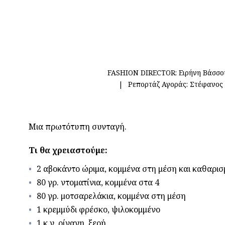
FASHION DIRECTOR:
Ειρήνη Βάσσο
Ρεπορτάζ Αγοράς:
Στέφανος
Μια πρωτότυπη συνταγή.
Τι θα χρειαστούμε:
2 αβοκάντο ώριμα, κομμένα στη μέση και καθαρι
80 γρ. ντοματίνια, κομμένα στα 4
80 γρ. μοτσαρελάκια, κομμένα στη μέση
1 κρεμμύδι φρέσκο, ψιλοκομμένο
1 κ.γ. ρίγανη, ξερή