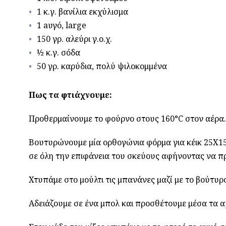
1 κ.γ. βανίλια εκχύλισμα
1 aυγό, large
150 γρ. αλεύρι γ.ο.χ.
½ κ.γ. σόδα
50 γρ. καρύδια, πολύ ψιλοκομμένα
Πως τα φτιάχνουμε:
Προθερμαίνουμε το φούρνο στους 160°C στον αέρα.
Βουτυρώνουμε μία ορθογώνια φόρμα για κέικ 25Χ1
σε όλη την επιφάνεια του σκεύους αφήνοντας να πρ
Χτυπάμε στο μούλτι τις μπανάνες μαζί με το βούτυρο
Αδειάζουμε σε ένα μπολ και προσθέτουμε μέσα τα αχ