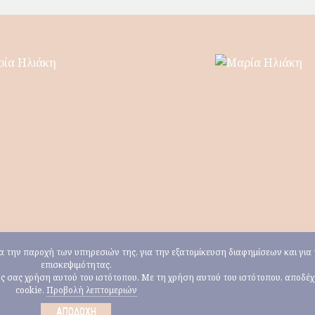
για την παροχή των υπηρεσιών της, για την εξατομίκευση διαφημίσεων και γι
επισκεψιμότητας.
ους σας χρήση αυτού του ιστότοπου. Με τη χρήση αυτού του ιστότοπου, αποδέ
cookie.
Προβολή λεπτομεριών
ΑΠΟΔΟΧΉ