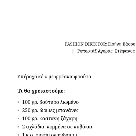
FASHION DIRECTOR:
Ειρήνη Βάσσο
Ρεπορτάζ Αγοράς:
Στέφανος
Υπέροχο κέικ με φρέσκα φρούτα.
Τι θα χρειαστούμε:
100 γρ. βούτυρο λιωμένο
250 γρ. ώριμες μπανάνες
100 γρ. καστανή ζάχαρη
2 αχλάδια, κομμένα σε κυβάκια
1 κ.σ. σιρόπι σφενδάμου