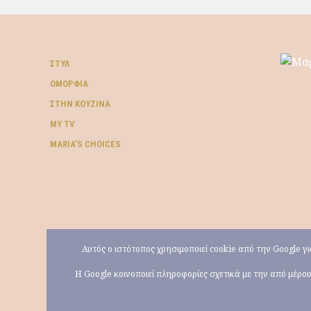
ΣΤΥΛ
ΟΜΟΡΦΙΆ
ΣΤΗΝ ΚΟΥΖΊΝΑ
MY TV
ΜARIA’S CHOICES
Αυτός ο ιστότοπος χρησιμοποιεί cookie από την Google 
Η Google κοινοποιεί πληροφορίες σχετικά με την από μέρ