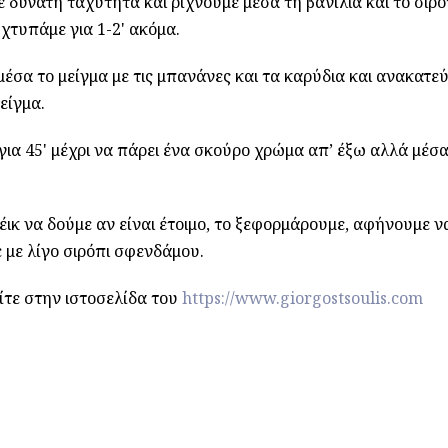
 δυνατή ταχύτητα και ρίχνουμε μέσα τη βανίλια και το σιρό
χτυπάμε για 1-2' ακόμα.
έσα το μείγμα με τις μπανάνες και τα καρύδια και ανακατε
είγμα.
για 45' μέχρι να πάρει ένα σκούρο χρώμα απ’ έξω αλλά μέσ
ικ να δούμε αν είναι έτοιμο, το ξεφορμάρουμε, αφήνουμε ν
 με λίγο σιρόπι σφενδάμου.
ίτε στην ιστοσελίδα του
https://www.giorgostsoulis.com