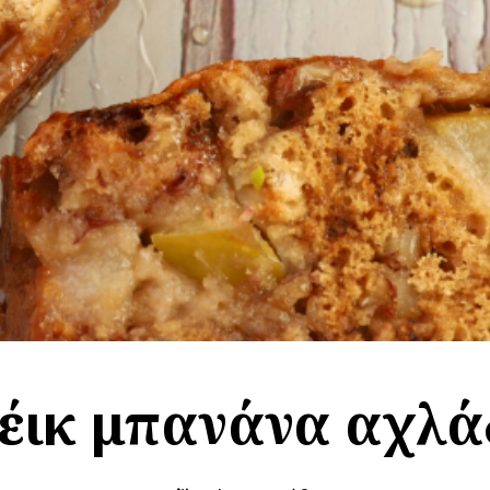
έικ μπανάνα αχλά