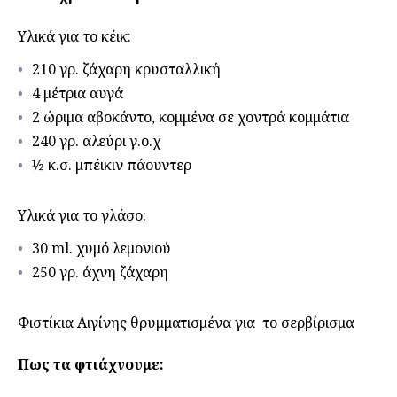
Υλικά για το κέικ:
210 γρ. ζάχαρη κρυσταλλική
4 μέτρια αυγά
2 ώριμα αβοκάντο, κομμένα σε χοντρά κομμάτια
240 γρ. αλεύρι γ.ο.χ
½ κ.σ. μπέικιν πάουντερ
Υλικά για το γλάσο:
30 ml. χυμό λεμονιού
250 γρ. άχνη ζάχαρη
Φιστίκια Αιγίνης θρυμματισμένα για το σερβίρισμα
Πως τα φτιάχνουμε: