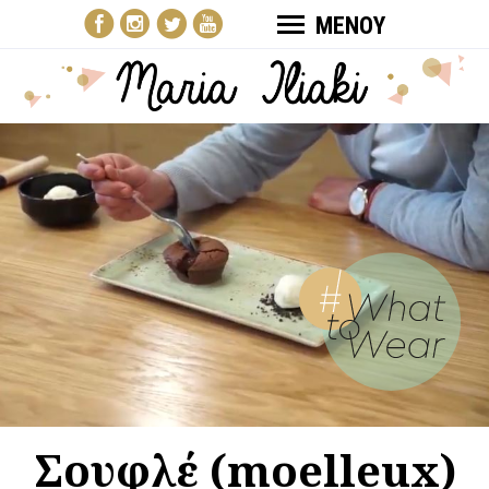
ΜΕΝΟΥ
Σουφλέ (moelleux)