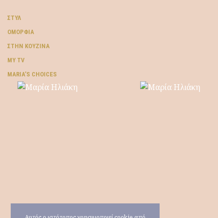
ΣΤΥΛ
ΟΜΟΡΦΙΆ
ΣΤΗΝ ΚΟΥΖΊΝΑ
MY TV
ΜARIA’S CHOICES
Αυτός ο ιστότοπος χρησιμοποιεί cookie από