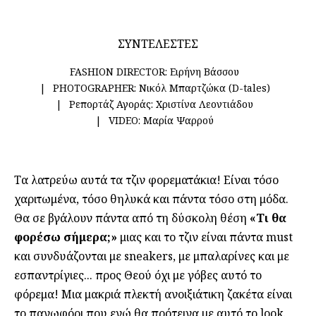
ΣΥΝΤΕΛΕΣΤΕΣ
FASHION DIRECTOR:
Ειρήνη Βάσσου
PHOTOGRAPHER:
Νικόλ Μπαρτζώκα (D-tales)
Ρεπορτάζ Αγοράς:
Χριστίνα Λεοντιάδου
VIDEO:
Μαρία Ψαρρού
Τα λατρεύω αυτά τα τζιν φορεματάκια! Είναι τόσο
χαριτωμένα, τόσο θηλυκά και πάντα τόσο στη μόδα.
Θα σε βγάλουν πάντα από τη δύσκολη θέση
«Τι θα
φορέσω σήμερα;»
μιας και το τζιν είναι πάντα must
και συνδυάζονται με sneakers, με μπαλαρίνες και με
εσπαντρίγιες... προς Θεού όχι με γόβες αυτό το
φόρεμα! Μια μακριά πλεκτή ανοιξιάτικη ζακέτα είναι
το πανωφόρι που εγώ θα πρότεινα με αυτό το look.