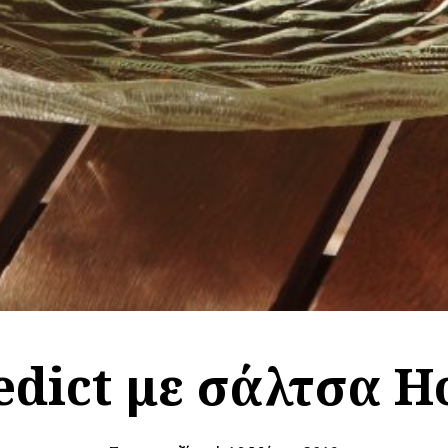
dict με σάλτσα H