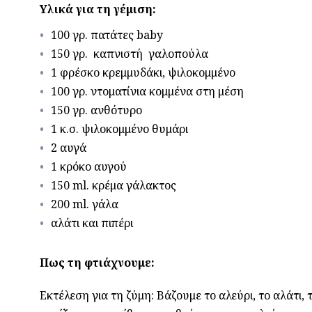
Υλικά για τη γέμιση:
100 γρ. πατάτες baby
150 γρ. καπνιστή γαλοπούλα
1 φρέσκo κρεμμυδάκι, ψιλοκομμένο
100 γρ. ντοματίνια κομμένα στη μέση
150 γρ. ανθότυρο
1 κ.σ. ψιλοκομμένο θυμάρι
2 αυγά
1 κρόκο αυγού
150 ml. κρέμα γάλακτος
200 ml. γάλα
αλάτι και πιπέρι
Πως τη φτιάχνουμε:
Εκτέλεση για τη ζύμη: Βάζουμε το αλεύρι, το αλάτι,