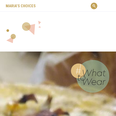
ΜARIA’S CHOICES