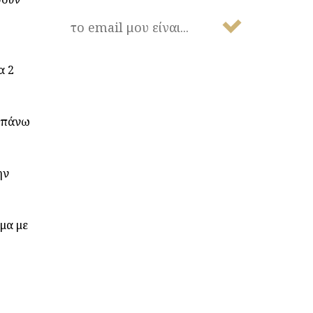
α 2
α πάνω
ην
μα με