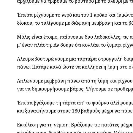
αρχίζουμε να τρίβουμε το βούτυρο με το αλεύρι με τα
Έπειτα ρίχνουμε το νερό και τον 1 κρόκο και ζυμώνο
δίσκου, το τυλίγουμε με διάφανη μεμβράνη και το β
Μόλις είναι έτοιμο, παίρνουμε δυο λαδόκολλες, τις
μ’ έναν πλάστη. Αν δούμε ότι κολλάει το ζυμάρι ρίχ
Αλευρωβουτυρώνουμε μια ταρτιέρα στρογγυλή διαμ
πάνω. Πατάμε καλά ώστε να κολλήσει η ζύμη στο σκ
Απλώνουμε μεμβράνη πάνω από τη ζύμη και ρίχνου
για να δημιουργήσουμε βάρος. Ψήνουμε σε προθερμ
Έπειτα βγάζουμε τη τάρτα απ’ το φούρνο αλείφουμε
και ξαναψήνουμε στους 180 βαθμούς μέχρι να πάρε
Εκτέλεση για τη γέμιση: Βράζουμε τις πατάτες μέχρ
φλούδα τους, δεν θέλουμε όμως να σπάνε. Μόλις 