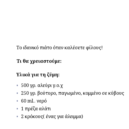
Το ιδανικό πιάτο όταν καλέσετε φίλους!
Τι θα χρειαστούμε:
Υλικά για τη ζύμη:
500 γρ. αλεύρι γ.ο.χ
250 γρ. βούτυρο, παγωμένο, κομμένο σε κύβους
60 ml.. νερό
1 πρέζα αλάτι
2 κρόκους( ένας για άλειμμα)