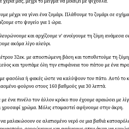
 χέρια μας, μέχρι το μείγμα να μοιάζει με ψίχουλα.
υμε μέχρι να γίνει ένα ζυμάρι. Πλάθουμε το ζυμάρι σε σχήμ
άζουμε στο ψυγείο για 1 ώρα.
 αλευρώνουμε και αρχίζουμε ν’ ανοίγουμε τη ζύμη ανάμεσα σ
νουμε ακόμα λίγο αλεύρι.
έτρου 32εκ. με αποσπώμενη βάση και τοποθετούμε τη ζύμ
εύος και τρυπάμε όλη την επιφάνεια του πάτου με ένα πιρο
με φασόλια ή φακές ώστε να καλύψουν τον πάτο. Αυτό το 
ασμένο φούρνο στους 160 βαθμούς για 30 λεπτά.
 με ένα πινέλο τον άλλον κρόκο που έχουμε αραιώσει με λί
ι χρυσαφί χρώμα. Μόλις ετοιμαστεί αφήνουμε στην άκρη.
ι να μαλακώσουν σε αλατισμένο νερό σε μια βαθιά κατσαρόλ
ετοιμαστούν, σουρώνουμε και αφήνουμε στην άκρη να κρυώ