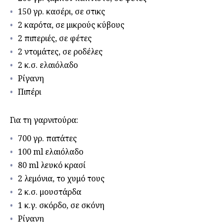
150 γρ. κασέρι, σε στικς
2 καρότα, σε μικρούς κύβους
2 πιπεριές, σε φέτες
2 ντομάτες, σε ροδέλες
2 κ.σ. ελαιόλαδο
Ρίγανη
Πιπέρι
Για τη γαρνιτούρα:
700 γρ. πατάτες
100 ml ελαιόλαδο
80 ml λευκό κρασί
2 λεμόνια, το χυμό τους
2 κ.σ. μουστάρδα
1 κ.γ. σκόρδο, σε σκόνη
Ρίγανη