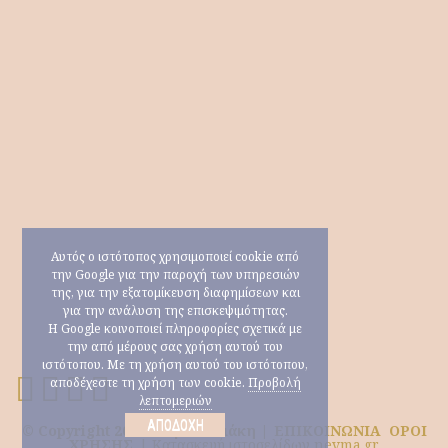
Αυτός ο ιστότοπος χρησιμοποιεί cookie από
την Google για την παροχή των υπηρεσιών
της, για την εξατομίκευση διαφημίσεων και
για την ανάλυση της επισκεψιμότητας.
Η Google κοινοποιεί πληροφορίες σχετικά με
την από μέρους σας χρήση αυτού του
ιστότοπου. Με τη χρήση αυτού του ιστότοπου,
αποδέχεστε τη χρήση των cookie.
Προβολή
λεπτομεριών
ΑΠΟΔΟΧΉ
© Copyright 2026 Μαρία Ηλιάκη |
ΕΠΙΚΟΙΝΩΝΙΑ
ΟΡΟΙ
ΧΡΗΣΗΣ
|
Κατασκευή ιστοσελίδων nevma.gr