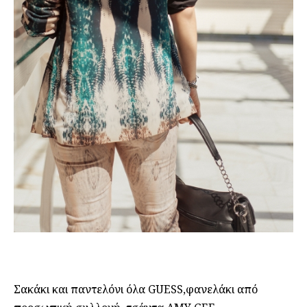
Σακάκι και παντελόνι όλα GUESS,φανελάκι από