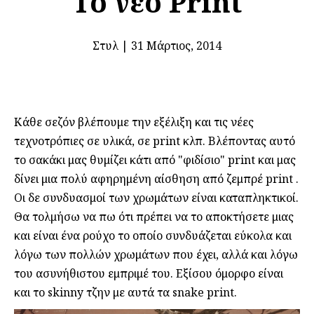
Το νέο Print
Στυλ
|
31 Μάρτιος, 2014
Κάθε σεζόν βλέπουμε την εξέλιξη και τις νέες
τεχνοτρόπιες σε υλικά, σε print κλπ. Βλέποντας αυτό
το σακάκι μας θυμίζει κάτι από "φιδίσιο" print και μας
δίνει μια πολύ αφηρημένη αίσθηση από ζεμπρέ print .
Οι δε συνδυασμοί των χρωμάτων είναι καταπληκτικοί.
Θα τολμήσω να πω ότι πρέπει να το αποκτήσετε μιας
και είναι ένα ρούχο το οποίο συνδυάζεται εύκολα και
λόγω των πολλών χρωμάτων που έχει, αλλά και λόγω
του ασυνήθιστου εμπριμέ του. Εξίσου όμορφο είναι
και το skinny τζην με αυτά τα snake print.