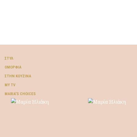
ΣΤΥΛ
ΟΜΟΡΦΙΆ
ΣΤΗΝ ΚΟΥΖΊΝΑ
MY TV
ΜARIA’S CHOICES