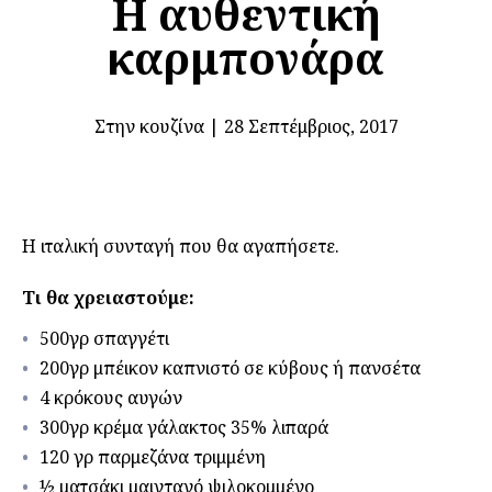
Η αυθεντική
καρμπονάρα
Στην κουζίνα
|
28 Σεπτέμβριος, 2017
Η ιταλική συνταγή που θα αγαπήσετε.
Τι θα χρειαστούμε:
500γρ σπαγγέτι
200γρ μπέικον καπνιστό σε κύβους ή πανσέτα
4 κρόκους αυγών
300γρ κρέμα γάλακτος 35% λιπαρά
120 γρ παρμεζάνα τριμμένη
½ ματσάκι μαιντανό ψιλοκομμένο