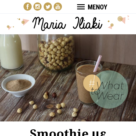
ΜΕΝΟΥ
Smoothie με