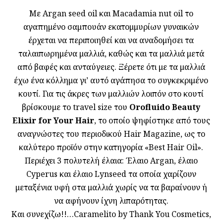
Mε Argan seed oil και Macadamia nut oil το
αγαπημένο σαμπουάν εκατομμυρίων γυναικών
έρχεται να περιποιηθεί και να αναδομήσει τα
ταλαιπωρημένα μαλλιά, καθώς και τα μαλλιά μετά
από βαφές και ανταύγειες. Ξέρετε ότι με τα μαλλιά
έχω ένα κόλλημα γι’ αυτό αγάπησα το συγκεκριμένο
κουτί. Για τις άκρες των μαλλιών λοιπόν στο κουτί
βρίσκουμε το travel size του
Orofluido Beauty
Elixir for Your Hair
, το οποίο ψηφίστηκε από τους
αναγνώστες του περιοδικού Hair Magazine, ως το
καλύτερο προϊόν στην κατηγορία «Best Hair Oil».
Περιέχει 3 πολυτελή έλαια: Έλαιο Argan, έλαιο
Cyperus και έλαιο Lynseed τα οποία χαρίζουν
μεταξένια υφή στα μαλλιά χωρίς να τα βαραίνουν ή
να αφήνουν ίχνη λιπαρότητας.
Και συνεχίζω!!…Caramelito by Thank You Cosmetics,