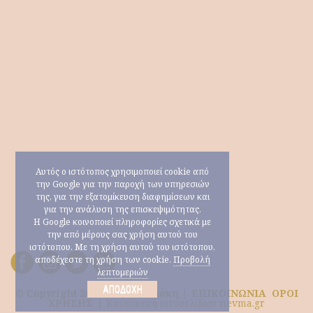
Αυτός ο ιστότοπος χρησιμοποιεί cookie από
την Google για την παροχή των υπηρεσιών
της, για την εξατομίκευση διαφημίσεων και
για την ανάλυση της επισκεψιμότητας.
Η Google κοινοποιεί πληροφορίες σχετικά με
την από μέρους σας χρήση αυτού του
ιστότοπου. Με τη χρήση αυτού του ιστότοπου,
αποδέχεστε τη χρήση των cookie.
Προβολή
λεπτομεριών
ΑΠΟΔΟΧΉ
© Copyright 2026 Μαρία Ηλιάκη |
ΕΠΙΚΟΙΝΩΝΙΑ
ΟΡΟΙ
ΧΡΗΣΗΣ
|
Κατασκευή ιστοσελίδων nevma.gr