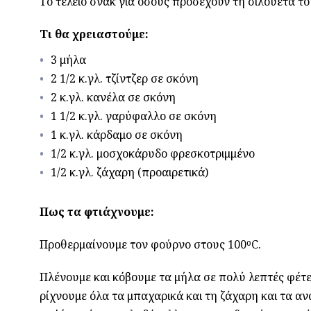
Το τέλειο σνακ για όσους προσέχουν τη σιλουέτα το
Τι θα χρειαστούμε:
3 μήλα
2 1/2 κ.γλ. τζίντζερ σε σκόνη
2 κ.γλ. κανέλα σε σκόνη
1 1/2 κ.γλ. γαρύφαλλο σε σκόνη
1 κ.γλ. κάρδαμο σε σκόνη
1/2 κ.γλ. μοσχοκάρυδο φρεσκοτριμμένο
1/2 κ.γλ. ζάχαρη (προαιρετικά)
Πως τα φτιάχνουμε:
Προθερμαίνουμε τον φούρνο στους 100
ο
C.
Πλένουμε και κόβουμε τα μήλα σε πολύ λεπτές φέτε
ρίχνουμε όλα τα μπαχαρικά και τη ζάχαρη και τα αν