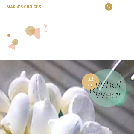
ΜARIA’S CHOICES