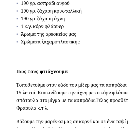
190 γρ. ασπράδι αυγού
190 γρ. ζάχαρη κρυσταλλική
190 γρ. ζάχαρη άχνη
1 κ.γ. κόρν φλάουερ
Άρωμα της αρεσκείας μας
Χρώματα ζαχαροπλαστικής
Πως τους φτιάχνουμε:
Τοποθετούμε στον κάδο του μίξερ μας τα ασπράδια 
15 λεπτά. Κοσκινίζουμε την άχνη με το κόρν φλάου
σπάτουλα στο μίγμα με τα ασπράδια.Τέλος προσθέτ
Φράουλα κ.τ.λ.
Βάζουμε την μαρέγκα μας σε κορνέ και σε ένα ταψί 