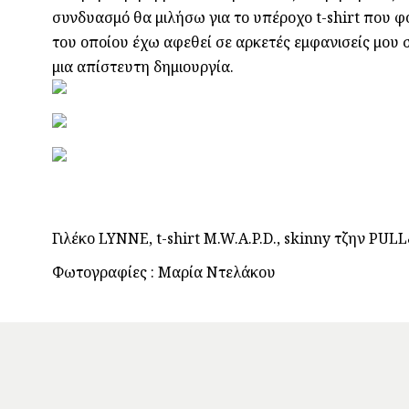
συνδυασμό θα μιλήσω για το υπέροχο t-shirt που φο
του οποίου έχω αφεθεί σε αρκετές εμφανισείς μου σ
μια απίστευτη δημιουργία.
Γιλέκο LYNNE, t-shirt M.W.A.P.D., skinny τζην P
Φωτογραφίες : Μαρία Ντελάκου