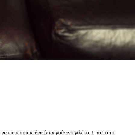
να φορέσουμε ένα faux γούνινο γιλέκο. Σ' αυτό το