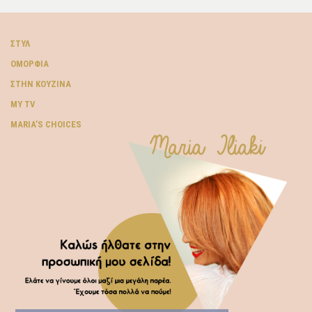
ΣΤΥΛ
ΟΜΟΡΦΙΆ
ΣΤΗΝ ΚΟΥΖΊΝΑ
MY TV
ΜARIA’S CHOICES