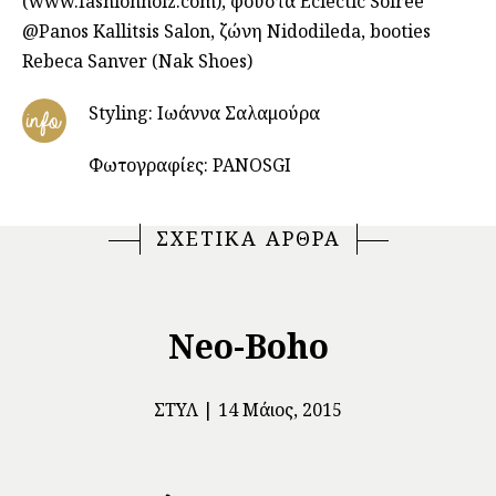
(www.fashionnoiz.com), φούστα Eclectic Soirée
@Panos Kallitsis Salon, ζώνη Nidodileda, booties
Rebeca Sanver (Nak Shoes)
Styling: Ιωάννα Σαλαμούρα
info
Φωτογραφίες: PANOSGI
ΣΧΕΤΙΚΑ ΑΡΘΡΑ
Νeo-Boho
ΣΤΥΛ
14 Μάιος, 2015