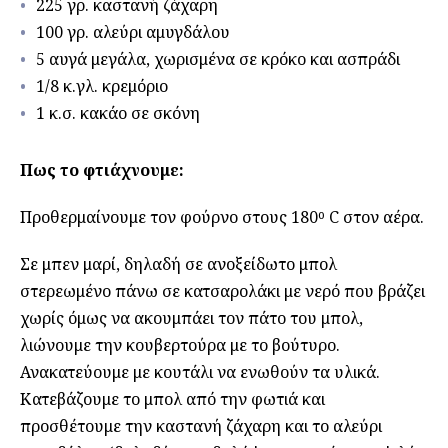
225 γρ. καστανή ζάχαρη
100 γρ. αλεύρι αμυγδάλου
5 αυγά μεγάλα, χωρισμένα σε κρόκο και ασπράδι
1/8 κ.γλ. κρεμόριο
1 κ.σ. κακάο σε σκόνη
Πως το φτιάχνουμε:
Προθερμαίνουμε τον φούρνο στους 180
ο
C στον αέρα.
Σε μπεν μαρί, δηλαδή σε ανοξείδωτο μπολ
στερεωμένο πάνω σε κατσαρολάκι με νερό που βράζει
χωρίς όμως να ακουμπάει τον πάτο του μπολ,
λιώνουμε την κουβερτούρα με το βούτυρο.
Ανακατεύουμε με κουτάλι να ενωθούν τα υλικά.
Κατεβάζουμε το μπολ από την φωτιά και
προσθέτουμε την καστανή ζάχαρη και το αλεύρι