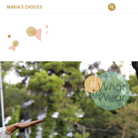
ΜARIA’S CHOICES