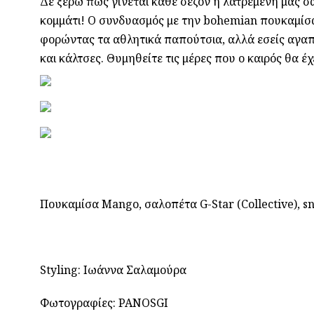
Δε ξέρω πώς γίνεται κάθε σεζόν η λατρεμένη μας σα
κομμάτι! Ο συνδυασμός με την bohemian πουκαμίσα 
φορώντας τα αθλητικά παπούτσια, αλλά εσείς αγαπ
και κάλτσες. Θυμηθείτε τις μέρες που ο καιρός θα έχ
Πουκαμίσα Mango, σαλοπέτα G-Star (Collective), 
Styling: Ιωάννα Σαλαμούρα
Φωτογραφίες: PANOSGI