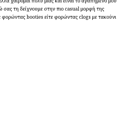
λλά χαίρομαι πολύ μιας και είναι το αγαπημένο μου
ώ σας τη δείχνουμε στην πιο casual μορφή της
 φορώντας booties είτε φορώντας clogs με τακούνι