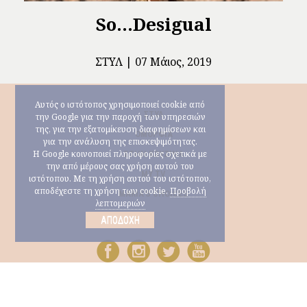
So...Desigual
ΣΤΥΛ
07 Μάιος, 2019
Αυτός ο ιστότοπος χρησιμοποιεί cookie από
ΣΤΥΛ
την Google για την παροχή των υπηρεσιών
της, για την εξατομίκευση διαφημίσεων και
ΟΜΟΡΦΙΆ
για την ανάλυση της επισκεψιμότητας.
Η Google κοινοποιεί πληροφορίες σχετικά με
ΣΤΗΝ ΚΟΥΖΊΝΑ
την από μέρους σας χρήση αυτού του
MY TV
ιστότοπου. Με τη χρήση αυτού του ιστότοπου,
αποδέχεστε τη χρήση των cookie.
Προβολή
ΜARIA’S CHOICES
λεπτομεριών
ΑΠΟΔΟΧΉ
© Copyright 2026 Μαρία Ηλιάκη |
ΕΠΙΚΟΙΝΩΝΙΑ
ΟΡΟΙ
ΧΡΗΣΗΣ
|
Κατασκευή ιστοσελίδων nevma.gr