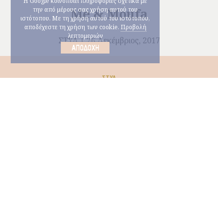
Η Google κοινοποιεί πληροφορίες σχετικά με
Me & Moufa
την από μέρους σας χρήση αυτού του
ιστότοπου. Με τη χρήση αυτού του ιστότοπου,
αποδέχεστε τη χρήση των cookie.
Προβολή
λεπτομεριών
ΣΤΥΛ
26 Δεκέμβριος, 2017
ΑΠΟΔΟΧΉ
ΣΤΥΛ
ΟΜΟΡΦΙΆ
ΣΤΗΝ ΚΟΥΖΊΝΑ
MY TV
ΜARIA’S CHOICES
© Copyright 2026 Μαρία Ηλιάκη |
ΕΠΙΚΟΙΝΩΝΙΑ
ΟΡΟΙ
ΧΡΗΣΗΣ
|
Κατασκευή ιστοσελίδων nevma.gr