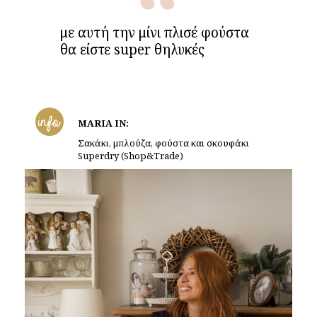
με αυτή την μίνι πλισέ φούστα
θα είστε super θηλυκές
info
MARIA IN:
Σακάκι, μπλούζα, φούστα και σκουφάκι
Superdry (Shop&Trade)